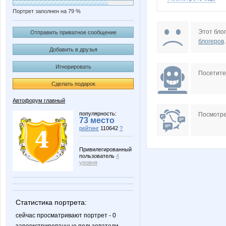
Портрет заполнен на 79 %
CHERRY979
Corsi
Этот блог
Отправить приватное сообщение
блогеров
.
Добавить в друзья
Игнорировать
ElmiraS
Este
Посетит
Сделать подарок
Автофорум главный
IFLEUR
IVK
популярность:
Посмотре
73 место
рейтинг
110642
?
Привилегированный
пользователь
4
Ksuha
LAV
уровня
Статистика портрета:
Loperla
Luchan
сейчас просматривают портрет - 0