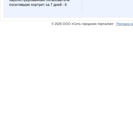
зарегистрированные пользователи
посетившие портрет за 7 дней - 6
Milady08
NON ST
© 2026 ООО «Сеть городских порталов» ·
Реклама н
PELIKAN
Pant
Qeen
ROlenk
Slivka-89
Ssofi
VVV1
ZigFriD