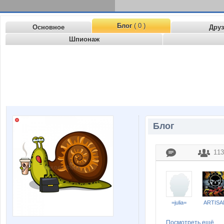
Блог
( 0 )
Основное
Дру
Шпионаж
Блог
113
=julia=
ARTISA
Посмотреть ещё